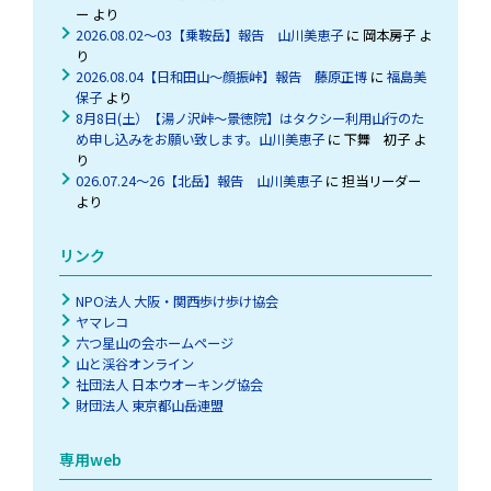
ー
より
2026.08.02～03【乗鞍岳】報告 山川美恵子
に
岡本房子
よ
り
2026.08.04【日和田山～顔振峠】報告 藤原正博
に
福島美
保子
より
8月8日(土）【湯ノ沢峠〜景徳院】はタクシー利用山行のた
め申し込みをお願い致します。山川美恵子
に
下舞 初子
よ
り
026.07.24～26【北岳】報告 山川美恵子
に
担当リーダー
より
リンク
NPO法人 大阪・関西歩け歩け協会
ヤマレコ
六つ星山の会ホームページ
山と渓谷オンライン
社団法人 日本ウオーキング協会
財団法人 東京都山岳連盟
専用web