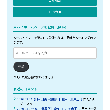
活動報告
山行動画
東ハイホームページを登録（無料）
メールアドレスを記入して登録すれば、更新をメールで受信で
きます。
メ
ー
ル
ア
登録
ド
レ
711人の購読者に加わりましょう
ス
を
最近のコメント
入
力
2026.08.04【日和田山～顔振峠】報告 藤原正博
に
担当リ
ーダー
より
2026.08.02～03【乗鞍岳】報告 山川美恵子
に
担当リーダ