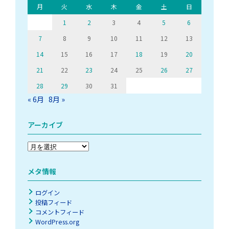
月
火
水
木
金
土
日
1
2
3
4
5
6
7
8
9
10
11
12
13
14
15
16
17
18
19
20
21
22
23
24
25
26
27
28
29
30
31
« 6月
8月 »
アーカイブ
ア
ー
カ
メタ情報
イ
ブ
ログイン
投稿フィード
コメントフィード
WordPress.org