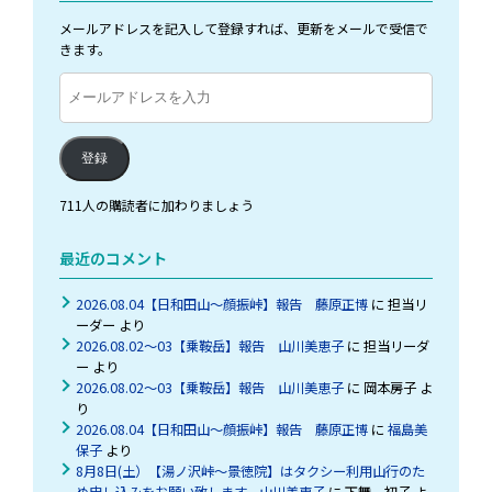
メールアドレスを記入して登録すれば、更新をメールで受信で
きます。
メ
ー
ル
ア
登録
ド
レ
711人の購読者に加わりましょう
ス
を
最近のコメント
入
力
2026.08.04【日和田山～顔振峠】報告 藤原正博
に
担当リ
ーダー
より
2026.08.02～03【乗鞍岳】報告 山川美恵子
に
担当リーダ
ー
より
2026.08.02～03【乗鞍岳】報告 山川美恵子
に
岡本房子
よ
り
2026.08.04【日和田山～顔振峠】報告 藤原正博
に
福島美
保子
より
8月8日(土）【湯ノ沢峠〜景徳院】はタクシー利用山行のた
め申し込みをお願い致します。山川美恵子
に
下舞 初子
よ