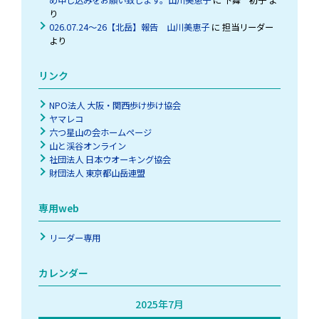
り
026.07.24～26【北岳】報告 山川美恵子
に
担当リーダー
より
リンク
NPO法人 大阪・関西歩け歩け協会
ヤマレコ
六つ星山の会ホームページ
山と渓谷オンライン
社団法人 日本ウオーキング協会
財団法人 東京都山岳連盟
専用web
リーダー専用
カレンダー
2025年7月