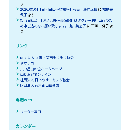
り
2026.08.04【日和田山～顔振峠】報告 藤原正博
に
福島美
保子
より
8月8日(土）【湯ノ沢峠〜景徳院】はタクシー利用山行のた
め申し込みをお願い致します。山川美恵子
に
下舞 初子
よ
り
リンク
NPO法人 大阪・関西歩け歩け協会
ヤマレコ
六つ星山の会ホームページ
山と渓谷オンライン
社団法人 日本ウオーキング協会
財団法人 東京都山岳連盟
専用web
リーダー専用
カレンダー