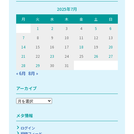
2025年7月
月
火
水
木
金
土
日
1
2
3
4
5
6
7
8
9
10
11
12
13
14
15
16
17
18
19
20
21
22
23
24
25
26
27
28
29
30
31
« 6月
8月 »
アーカイブ
ア
ー
カ
メタ情報
イ
ブ
ログイン
投稿フィード