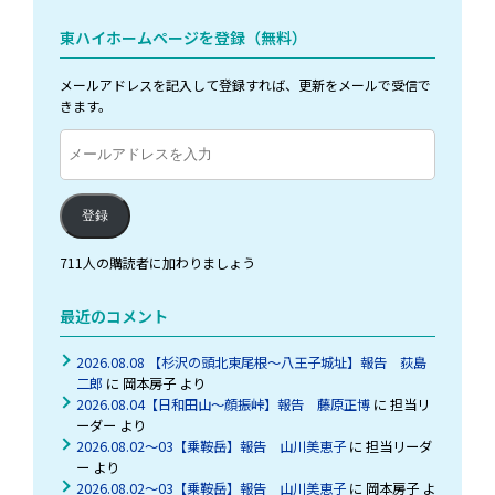
東ハイホームページを登録（無料）
メールアドレスを記入して登録すれば、更新をメールで受信で
きます。
メ
ー
ル
ア
登録
ド
レ
711人の購読者に加わりましょう
ス
を
最近のコメント
入
力
2026.08.08 【杉沢の頭北東尾根～八王子城址】報告 荻島
二郎
に
岡本房子
より
2026.08.04【日和田山～顔振峠】報告 藤原正博
に
担当リ
ーダー
より
2026.08.02～03【乗鞍岳】報告 山川美恵子
に
担当リーダ
ー
より
2026.08.02～03【乗鞍岳】報告 山川美恵子
に
岡本房子
よ