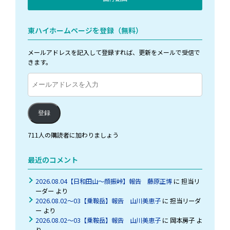
東ハイホームページを登録（無料）
メールアドレスを記入して登録すれば、更新をメールで受信で
きます。
メ
ー
ル
ア
登録
ド
レ
711人の購読者に加わりましょう
ス
を
最近のコメント
入
力
2026.08.04【日和田山～顔振峠】報告 藤原正博
に
担当リ
ーダー
より
2026.08.02～03【乗鞍岳】報告 山川美恵子
に
担当リーダ
ー
より
2026.08.02～03【乗鞍岳】報告 山川美恵子
に
岡本房子
よ
り