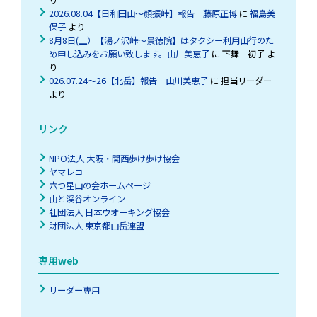
2026.08.04【日和田山～顔振峠】報告 藤原正博
に
福島美
保子
より
8月8日(土）【湯ノ沢峠〜景徳院】はタクシー利用山行のた
め申し込みをお願い致します。山川美恵子
に
下舞 初子
よ
り
026.07.24～26【北岳】報告 山川美恵子
に
担当リーダー
より
リンク
NPO法人 大阪・関西歩け歩け協会
ヤマレコ
六つ星山の会ホームページ
山と渓谷オンライン
社団法人 日本ウオーキング協会
財団法人 東京都山岳連盟
専用web
リーダー専用