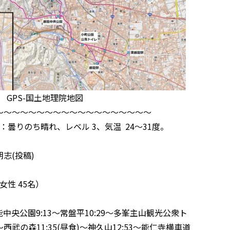
GPS-国土地理院地図
～～～～～～～～～～～～～～～～～～～
気：曇りのち晴れ、レベル 3、気温 24～31度。
志(投稿)
女性 45名）
能中央公園9:13～常盤平10:29～多峯主山観光公衆ト
0～西武の森11:35(昼食)～神久山12:53～能仁寺横車道