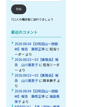
ル
登録
ア
ド
711人の購読者に加わりましょう
レ
ス
最近のコメント
を
入
2026.08.04【日和田山～顔振
力
峠】報告 藤原正博
に
担当リ
ーダー
より
2026.08.02～03【乗鞍岳】報
告 山川美恵子
に
担当リーダ
ー
より
2026.08.02～03【乗鞍岳】報
告 山川美恵子
に
岡本房子
よ
り
2026.08.04【日和田山～顔振
峠】報告 藤原正博
に
福島美
保子
より
8月8日(土）【湯ノ沢峠〜景徳