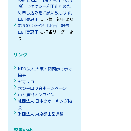
院】はタクシー利用山行のた
め申し込みをお願い致します。
山川美恵子
に
下舞 初子
より
026.07.24～26【北岳】報告
山川美恵子
に
担当リーダー
よ
り
リンク
NPO法人 大阪・関西歩け歩け
協会
ヤマレコ
六つ星山の会ホームページ
山と渓谷オンライン
社団法人 日本ウオーキング協
会
財団法人 東京都山岳連盟
専用web