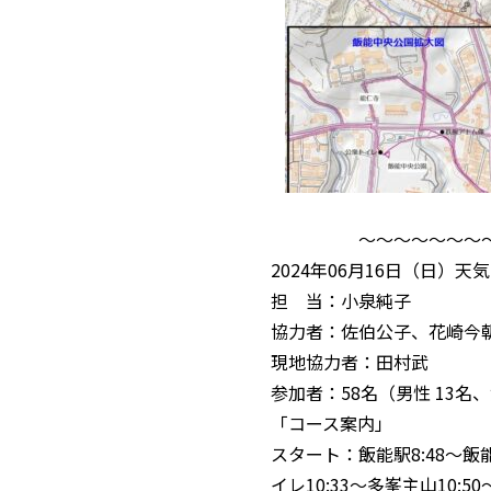
～～～～～～～
2024年06月16日（日）天
担 当：小泉純子
協力者：佐伯公子、花崎今朝
現地協力者：田村武
参加者：58名（男性 13名、
「コース案内」
スタート：飯能駅8:48～飯
イレ10:33～多峯主山10:5