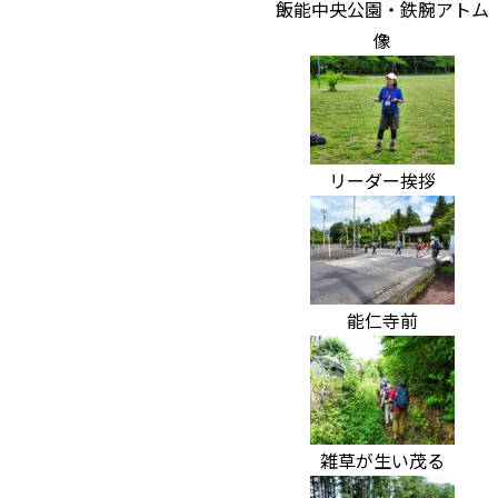
飯能中央公園・鉄腕アトム
像
リーダー挨拶
能仁寺前
雑草が生い茂る