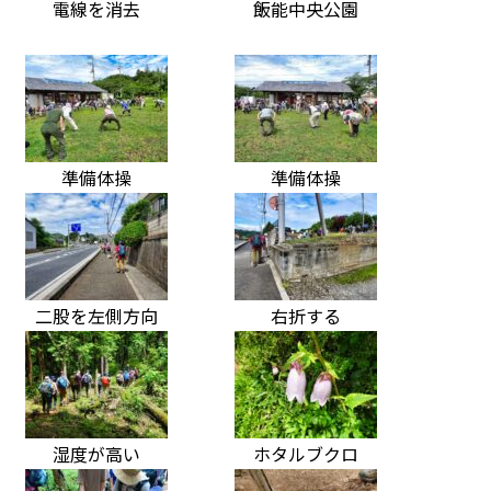
電線を消去
飯能中央公園
準備体操
準備体操
二股を左側方向
右折する
湿度が高い
ホタルブクロ