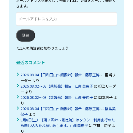
メールアドレスを記入して登録すれば、更新をメールで受信で
きます。
メ
ー
ル
ア
登録
ド
レ
711人の購読者に加わりましょう
ス
を
最近のコメント
入
力
2026.08.04【日和田山～顔振峠】報告 藤原正博
に
担当リ
ーダー
より
2026.08.02～03【乗鞍岳】報告 山川美恵子
に
担当リーダ
ー
より
2026.08.02～03【乗鞍岳】報告 山川美恵子
に
岡本房子
よ
り
2026.08.04【日和田山～顔振峠】報告 藤原正博
に
福島美
保子
より
8月8日(土）【湯ノ沢峠〜景徳院】はタクシー利用山行のた
め申し込みをお願い致します。山川美恵子
に
下舞 初子
よ
り