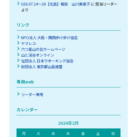
026.07.24～26【北岳】報告 山川美恵子
に
担当リーダー
より
リンク
NPO法人 大阪・関西歩け歩け協会
ヤマレコ
六つ星山の会ホームページ
山と渓谷オンライン
社団法人 日本ウオーキング協会
財団法人 東京都山岳連盟
専用web
リーダー専用
カレンダー
2024年2月
月
火
水
木
金
土
日