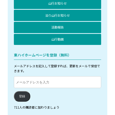
山行お知らせ
泊り山行お知らせ
活動報告
山行動画
東ハイホームページを登録（無料）
メールアドレスを記入して登録すれば、更新をメールで受信で
きます。
メ
ー
ル
ア
登録
ド
レ
711人の購読者に加わりましょう
ス