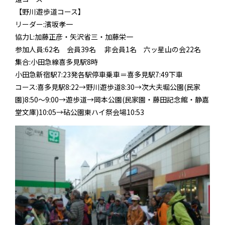
【野川遊歩道コース】
リーダー:濱坂孝一
協力L:加藤正彦・矢沢省三・加藤栄一
参加人員:62名 会員39名 非会員1名 六ッ星山の会22名
集合:小田急線喜多見駅8時
小田急新宿駅7:23発各駅停車乗車＝喜多見駅7:49下車
コース:喜多見駅8:22→野川遊歩道8:30→次大夫堀公園(民家
園)8:50～9:00→遊歩道→岡本公園(民家園・藤田記念館・静嘉
堂文庫)10:05→砧公園東ハイ祭会場10:53