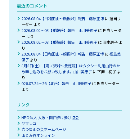
を
最近のコメント
入
力
2026.08.04【日和田山～顔振峠】報告 藤原正博
に
担当リ
ーダー
より
2026.08.02～03【乗鞍岳】報告 山川美恵子
に
担当リーダ
ー
より
2026.08.02～03【乗鞍岳】報告 山川美恵子
に
岡本房子
よ
り
2026.08.04【日和田山～顔振峠】報告 藤原正博
に
福島美
保子
より
8月8日(土）【湯ノ沢峠〜景徳院】はタクシー利用山行のた
め申し込みをお願い致します。山川美恵子
に
下舞 初子
よ
り
026.07.24～26【北岳】報告 山川美恵子
に
担当リーダー
より
リンク
NPO法人 大阪・関西歩け歩け協会
ヤマレコ
六つ星山の会ホームページ
山と渓谷オンライン