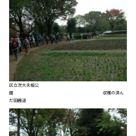
区立次大夫堀公
園 収穫の済ん
だ田圃道