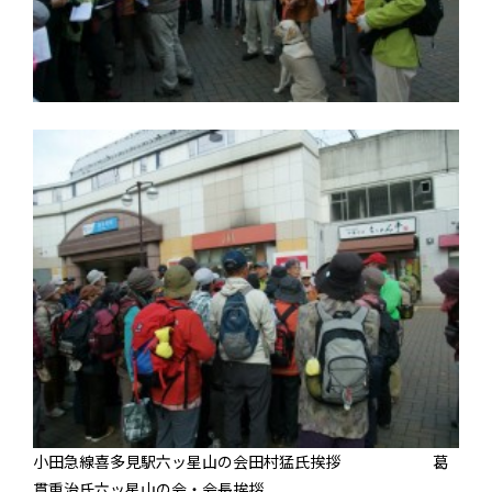
小田急線喜多見駅六ッ星山の会田村猛氏挨拶 葛
貫重治氏六ッ星山の会・会長挨拶