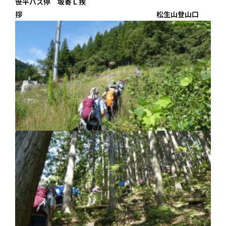
笹平バス停 坂寄Ｌ挨
拶 松生山登山口