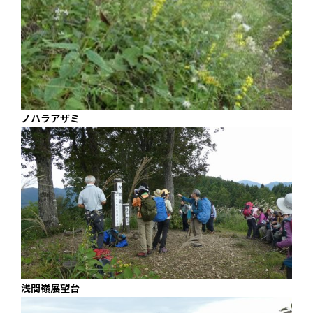
ノハラアザミ
浅間嶺展望台