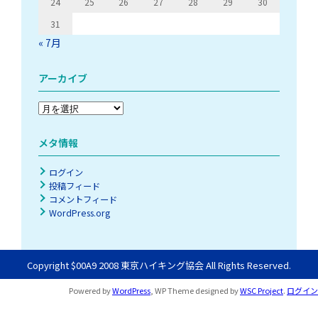
24
25
26
27
28
29
30
31
« 7月
アーカイブ
ア
ー
カ
メタ情報
イ
ブ
ログイン
投稿フィード
コメントフィード
WordPress.org
Copyright $00A9 2008 東京ハイキング協会 All Rights Reserved.
Powered by
WordPress
, WP Theme designed by
WSC Project
.
ログイン