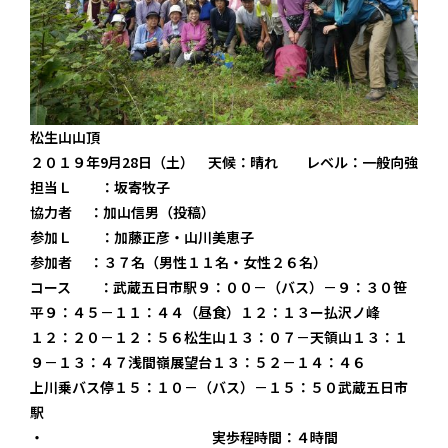
松生山山頂
２０１９年9月28日（土） 天候：晴れ レベル：一般向強
担当Ｌ ：坂寄牧子
協力者 ：加山信男（投稿）
参加Ｌ ：加藤正彦・山川美恵子
参加者 ：３７名（男性１１名・女性２６名）
コース ：武蔵五日市駅９：００－（バス）－９：３０笹
平９：４５－１１：４４（昼食）１２：１３ー払沢ノ峰
１２：２０－１２：５６松生山１３：０７－天領山１３：１
９－１３：４７浅間嶺展望台１３：５２－１４：４６
上川乗バス停１５：１０－（バス）－１５：５０武蔵五日市
駅
・ 実歩程時間：４時間