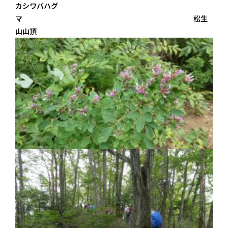
カシワバハグ
マ 松生
山山頂