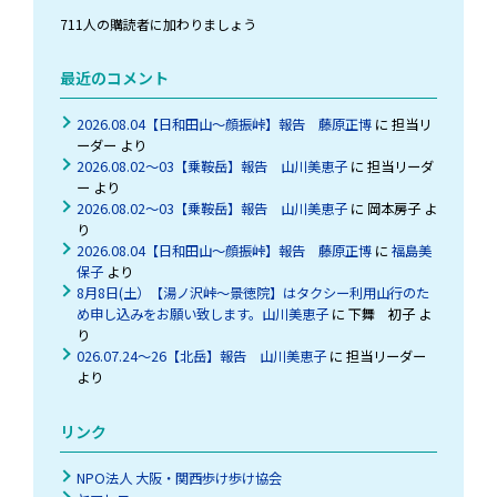
レ
711人の購読者に加わりましょう
ス
を
最近のコメント
入
力
2026.08.04【日和田山～顔振峠】報告 藤原正博
に
担当リ
ーダー
より
2026.08.02～03【乗鞍岳】報告 山川美恵子
に
担当リーダ
ー
より
2026.08.02～03【乗鞍岳】報告 山川美恵子
に
岡本房子
よ
り
2026.08.04【日和田山～顔振峠】報告 藤原正博
に
福島美
保子
より
8月8日(土）【湯ノ沢峠〜景徳院】はタクシー利用山行のた
め申し込みをお願い致します。山川美恵子
に
下舞 初子
よ
り
026.07.24～26【北岳】報告 山川美恵子
に
担当リーダー
より
リンク
NPO法人 大阪・関西歩け歩け協会